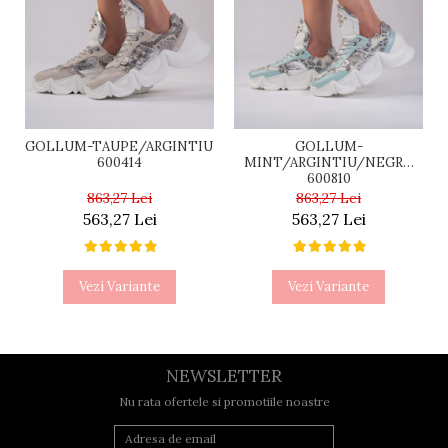
GOLLUM-TAUPE/ARGINTIU
GOLLUM-
600414
MINT/ARGINTIU/NEGRU
600810
863,27 Lei
863,27 Lei
563,27 Lei
563,27 Lei
Vezi Variante
Vezi Variante
NEWSLETTER
Nu rata ofertele si promotiile noastre