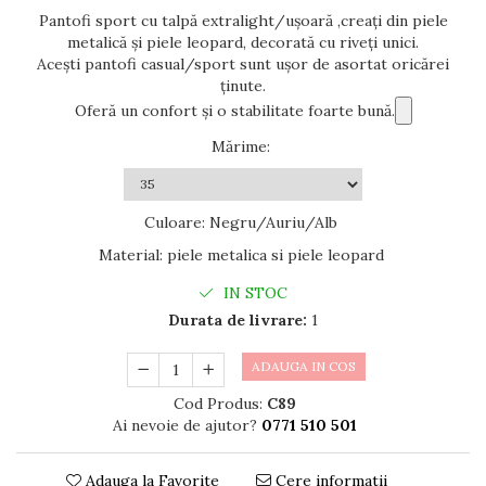
Pantofi sport cu talpă extralight/ușoară ,creați din piele
metalică și piele leopard, decorată cu riveți unici.
Acești pantofi casual/sport sunt ușor de asortat oricărei
ținute.
Oferă un confort și o stabilitate foarte bună.
Mărime
:
Culoare
:
Negru/Auriu/Alb
Material
:
piele metalica si piele leopard
IN STOC
Durata de livrare:
1
ADAUGA IN COS
Cod Produs:
C89
Ai nevoie de ajutor?
0771 510 501
Adauga la Favorite
Cere informatii