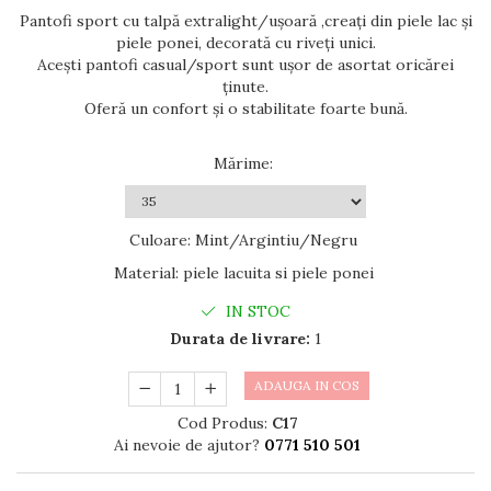
Pantofi sport cu talpă extralight/ușoară ,creați din piele lac și
piele ponei, decorată cu riveți unici.
Acești pantofi casual/sport sunt ușor de asortat oricărei
ținute.
Oferă un confort și o stabilitate foarte bună.
Mărime
:
Culoare
:
Mint/Argintiu/Negru
Material
:
piele lacuita si piele ponei
IN STOC
Durata de livrare:
1
ADAUGA IN COS
Cod Produs:
C17
Ai nevoie de ajutor?
0771 510 501