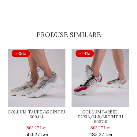
PRODUSE SIMILARE
-35%
-44%
GOLLUM-TAUPE/ARGINTIU
GOLLUM BARBIE-
600414
FUXIA/ALB/ARGINTIU
600710
863,27 Lei
863,27 Lei
563,27 Lei
483,27 Lei