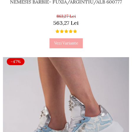
NEMESIS BARBIE- FUXIA/ARGINTIU/ALB 600777
863,27 Lei
563,27 Lei
Vezi Variante
-47%